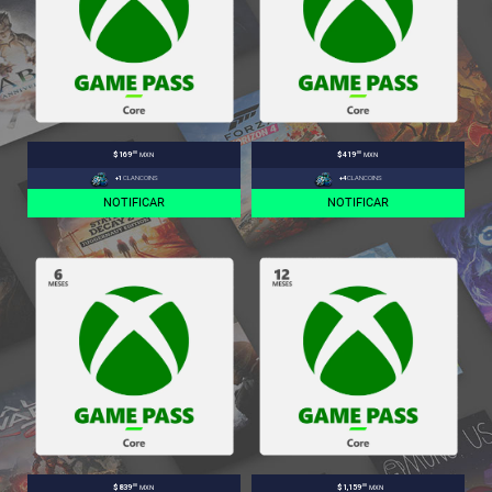
.00
.00
$169
MXN
$419
MXN
+1
CLANCOINS
+4
CLANCOINS
NOTIFICAR
NOTIFICAR
.00
.00
$839
MXN
$1,159
MXN